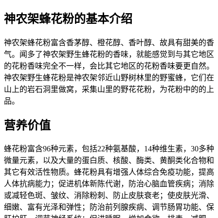
神农架蜂花粉的基本介绍
神农架蜂花粉富含香茅醇、橙花醇、香叶醇、故具有甜美的香
气。闻多了神农架野生蜂花粉的香味，就能感觉到与其它地区
的花粉香味完全不一样，会比其它地区的花粉香味要更自然。
神农架野生蜂花粉是神农架邻近山野树林里的野蜜蜂，它们在
山上的岩石洞里做窝，采集山里的野花花粉，为花粉中的的上
品。
营养价值
蜂花粉富含96种元素，包括22种氨基酸，14种维生素，30多种
微量元素，以及大量的蛋白质、核酸、酶类、黄酮类化合物和
其它有效活性物质。蜂花粉具有增强人体综合免疫功能，提高
人体抗病能力；促进机体新陈代谢，防治心脑血管疾病；消除
或减轻色斑、皱纹、消除粉刺、防止皮肤衰老；使皮肤光滑、
细嫩、富有光泽和弹性；防治前列腺疾病、调节肠胃功能、保