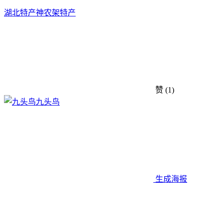
湖北特产
神农架特产
赞
(1)
九头鸟
生成海报