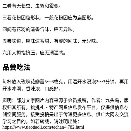
二看有无长虫、虫絮和霉变。
三看花粉团粒形状，一般花粉团应为扁圆形。
四闻有花粉的清香气味，应无异味。
五尝味道，应味道香甜，有涩的回味，无异味。
六用大拇指挤压，应无潮湿感。
品尝吃法
每杯放入玫瑰花瓣蕾5～6枚克，用温开水浸泡2～3分钟，再用
开水冲沏，香味浓，口感好。
声明：部分文字图片内容来源于会员投稿，作者：九头鸟，版
权归其所有。挑挑礼・特产网系信息发布平台，仅提供信息存
储空间服务，接受投稿是出于传递更多信息、供广大网友交流
学习之目的。如若转载，请注明出处：
https://www.tiaotiaoli.com/techan/4782.html