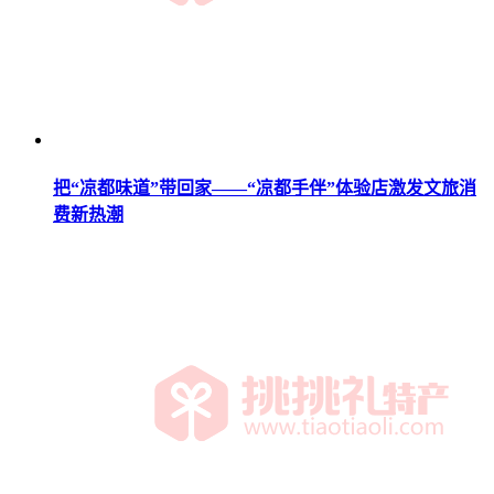
把“凉都味道”带回家——“凉都手伴”体验店激发文旅消
费新热潮