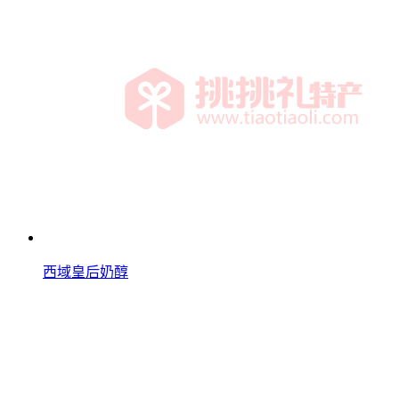
西域皇后奶醇