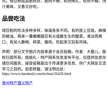
然。绿豆粉成品筋丝好，筋而不硬，软而绵扎，软而不糊，汤
汁美味，又香又好吃。
品尝吃法
绿豆粉的吃法多种多样，味道各有不同。有的放上豆豉，麻辣
的椒油，再来一箸嫩嫩豌豆有尖或脆生生的酸菜，清淡而爽
口；有加入脆哨、榨菜、瘦肉，吃起来又别有风味。
声明：部分文字图片内容来源于会员投稿，作者：大晏儿，版
权归其所有。挑挑礼・特产网系信息发布平台，仅提供信息存
储空间服务，接受投稿是出于传递更多信息、供广大网友交流
学习之目的。如若转载，请注明出处：
https://www.tiaotiaoli.com/techan/26428.html
贵州特产
遵义特产