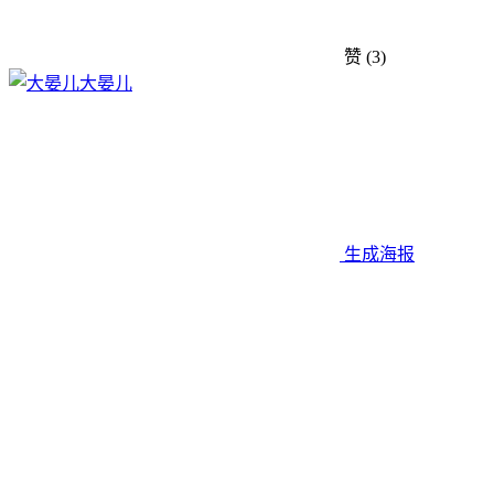
赞
(3)
大晏儿
生成海报