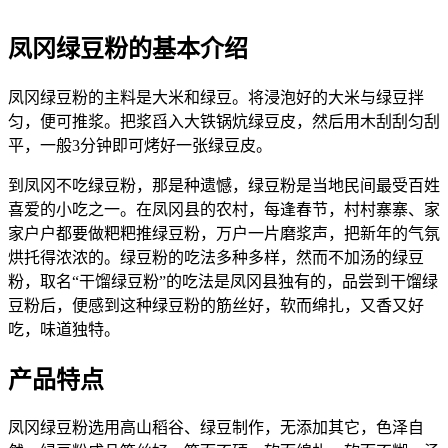
凤冈绿豆粉的基本介绍
凤冈绿豆粉的主料是大米和绿豆。将浸泡好的大米与绿豆拌
匀，便可推浆。把浆舀入大铁锅炕绿豆皮，然后用木刮刮匀刮
平，一般3分钟即可烤好一张绿豆皮。
到凤冈不吃绿豆粉，那是种遗憾，绿豆粉是当地民间最受百姓
喜爱的小吃之一。在凤冈县的农村，每逢春节，村村寨寨、家
家户户都要做粑粑推绿豆粉，万户一片磨浆声，把新年的气氛
烘托得浓浓的。绿豆粉的吃法多种多样，然而不加汤的绿豆
粉，取名“干馏绿豆粉”的吃法是凤冈县独有的，品尝到干馏绿
豆粉后，便感到这种绿豆粉的筋丝好，软而绵扎，又香又好
吃，味道独特。
产品特点
凤冈绿豆粉选用高山稻谷、绿豆制作，无添加其它，色泽自