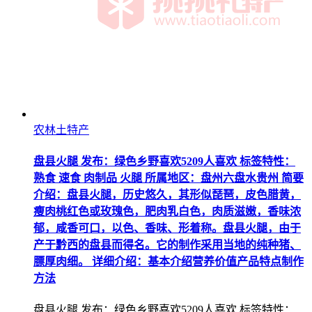
农林土特产
盘县火腿 发布：绿色乡野喜欢5209人喜欢 标签特性：
熟食 速食 肉制品 火腿 所属地区：盘州六盘水贵州 简要
介绍：盘县火腿，历史悠久，其形似琵琶，皮色腊黄，
瘦肉桃红色或玫瑰色，肥肉乳白色，肉质滋嫩，香味浓
郁，咸香可口，以色、香味、形着称。盘县火腿，由于
产于黔西的盘县而得名。它的制作采用当地的纯种猪、
膘厚肉细。 详细介绍：基本介绍营养价值产品特点制作
方法
盘县火腿 发布：绿色乡野喜欢5209人喜欢 标签特性：