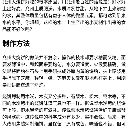
兖州大烧饼好吃的根本原因，用兖州老百姓的话说是：好水好
土出好麦。兖州土质肥沃，水质清冽甘甜，从地下抽上来浇地
的水，其整体质量包括有益于人体的微量元素，都可达到矿泉
水的水平。你想想，这样的水土上生产出的小麦制作出来的食
品能不好吃吗？
制作方法
兖州大烧饼的做法并不复杂，操作的技术却要求精而又精。面
要发酵适中，和起面来要均匀，水分要适度，火候要精确。做
法是将面胎在石头上用手研抹成外厚内薄的饼胎，抹上糖浆用
手指醮了芝麻，轻轻一弹，芝麻天女散花般地粘在芯上，用刷
帚把饼胎送进了烤炉。
烧饼烤制用木炭，木炭又分多种，有梨木、松木、枣木等，不
同的木炭烤出的烧饼味道气息也不一样。据说梨木炭烤的烧饼
可止咳，枣木炭烤的可滋补。传说梨木炭烤烧饼治好了康熙爷
的风寒病。这传说中的科学成分有多少，实不敢说。后来，有
人改用焦碳烤制烧饼，虽保留了原有成色，味道也不错，但可