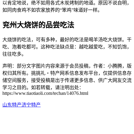
以肯定地说，绝不如用各式木炭烤制的地道。原因不说自明，
如同肉食鸡不如农家放养的“笨鸡”味道好一样。
兖州大烧饼的品尝吃法
大烧饼的吃法，可有多种，最好的吃法是喝羊汤吃大烧饼。干
吃、泡着吃都可。这种吃法缺点是：越吃越爱吃，不知饥饱，
往往吃多。
声明：部分文字图片内容来源于会员投稿，作者：小腾腾，版
权归其所有。挑挑礼・特产网系信息发布平台，仅提供信息存
储空间服务，接受投稿是出于传递更多信息、供广大网友交流
学习之目的。如若转载，请注明出处：
https://www.tiaotiaoli.com/techan/14076.html
山东特产
济宁特产