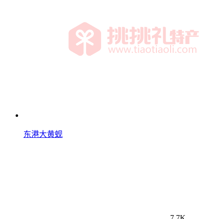
东港大黄蚬
7.7K