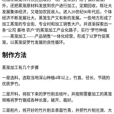
外，还把蒸笼原材料发放到农户进行加工，定期回收，既壮大
发展集体经济，又增加农民收入。进入20世纪90年代后，个体
经济不断发展壮大，蒸笼生产又有新的发展。一些地方形成了
加工蒸笼的专业街、专业村和加工销售大户。并逐渐探索出一
条“公司 基地 农户”的蒸笼加工产业化路子，实行“罗竹种植
——蒸笼加工——产品销售”一体化经营，形成了以罗竹促蒸
笼，以蒸笼促罗竹发展的良性循环。
制作方法
蒸笼加工有几个步骤
一是选料，选取当地深山种植4年以上，竹直、径长、节疏的
优质罗竹。
二是开料，将砍下来的罗竹削去枝叶，并按照需要加工的蒸笼
规格将罗竹锯成各种长度，破开、裁好。
三是削片，将开好的竹片削去表面竹青，并把竹片刨光滑、大