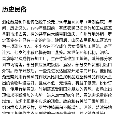
历史民俗
泗纶蒸笼制作相传起源于公元1796年至1820年（清朝嘉庆）年
间，历史悠久。1949年建国前，有些农民已把罗竹加工成蒸笼
拿到市场去买，有的甚至由木船带到肇庆、广州等地外销。罗
定蒸笼在外已有一定的声誉。建国后，山区农民把加工蒸笼作
为一项副业收入。不少农户不仅成年男女懂得加工蒸笼，甚至
连六、七岁的小孩也懂得加工蒸笼。20世纪70年代初，泗纶、
榃滨等地建成竹器加工厂，生产竹笪也加工蒸笼。蒸笼部分拿
到市场销售，部分供应县城饭店、酒家，部分交外贸部门出口
外销。改革开放后，一些先进发达国家开始崇尚环保，他们逐
渐觉察到用竹制蒸笼作炊具比用金属制品或塑料制品作炊具烹
出的食物味道要好，且成本低，无污染，有益于健康，纷纷订
购、使用竹制蒸笼。竹制蒸笼受到国外朋友的青睐，市场上出
现需求不断增加的态势。进入20世纪80年代，蒸笼需求量继续
增加，市场出现供不应求的现象。政府和有关部门乘势而上，
组织群众大种罗竹，罗竹种植面积不断增加。泗纶、榃滨等地
将加工蒸笼作为农民创收的一项产业来抓，除了镇办蒸笼厂