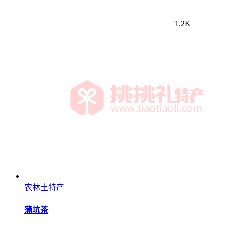
1.2K
农林土特产
蒲坑茶