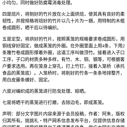
小均匀，同时做好防腐霉消毒处理。
四是焙片，将刨好的竹片放在火上面烘焙，使其具有良好的柔
韧性，并按规格将焙好的竹片以几十片为一捆，用特制的木棍
卷成圆形，晒干后以待编织。
五是定型，将烘好的竹片，按照蒸笼的规格要求卷成圆形，用
铜线穿好固定，做成蒸笼的外圈。在外圈里面上用4条，下用2
条篾竹卷成圆形撑着外圈，这道工序叫做顶竹。接着进入子口
工序，子口的材质多种多样，有竹、木、铜、钢等，可根据客
户要求选用。再在笼身上穿孔，打上竹钉，接着入笼桥（承托
食品的蒸笼底）。入笼桥时，将削好的竹条一条条地排整齐，
用白皮藤条缠好、固定。
六是对编织成的蒸笼进行防虫处理、晾晒。
七是将晒干的蒸笼进行打磨，去除边毛，即成蒸笼。
声明：部分文字图片内容来源于会员投稿，作者：阿朱，版权
归其所有。挑挑礼・特产网系信息发布平台，仅提供信息存储