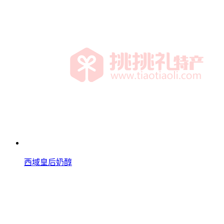
西域皇后奶醇