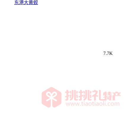
东港大黄蚬
7.7K