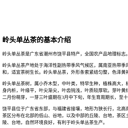
岭头单丛茶的基本介绍
岭头单丛茶是广东省潮州市饶平县特产，全国农产品地理标志
岭头单丛茶产地处于海洋性副热带季风气候区，属南亚热带季风气候
和，适宜茶树生长。岭头单丛茶，外形条索紧结匀整，色泽黄
岭头单丛茶树，属小乔木型，中叶类，特早生种，植株高大，树势
身内析，叶缘平，叶尖渐尖，叶齿钝浅，叶质较厚软。芽叶黄绿色，
二月份萌芽，一芽三叶盛期在3月中下旬，年生育周期长，至十一月
饶平县位于广东省东部，与福建省接壤，地形为狭长行，北高南
茶区分布在北部的低山、谷地，以及中部的丘陵、台地，茶区土壤
陵、台地，自然环境良好，有利于岭头单丛茶生产。