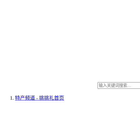
特产频道 - 挑挑礼
首页