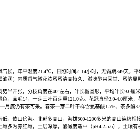
。
，年平温度21.4℃，日照时间2114小时，无霜期349天，平均
褐油润；内质香气微花浓蜜蜜清高持久、滋味醇爽回甘、蜜韵显
半开张，分枝角度在40°左右，叶长椭圆形，平均叶长9.0厘米，
茸毛少，一芽三叶百芽重121.0克。花冠直径3.0-4.0厘
底仍有茶可采。春茶一芽二叶干样含氨基酸1.5%、茶多酚37.
低，依山傍海。北部多高山，海拔500-1200多米的高山连绵
多为赤红壤，土层深厚，酸碱度适中（pH4.2-5.6），土壤有