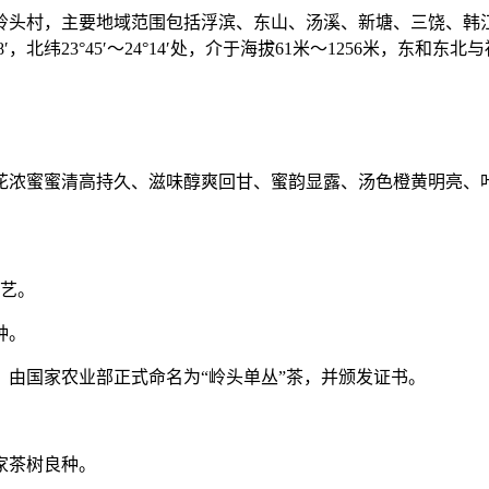
岭头村，主要地域范围包括浮滨、东山、汤溪、新塘、三饶、韩江
16°58′，北纬23°45′～24°14′处，介于海拔61米～125
花浓蜜蜜清高持久、滋味醇爽回甘、蜜韵显露、汤色橙黄明亮、
工艺。
种。
，由国家农业部正式命名为“岭头单丛”茶，并颁发证书。
家茶树良种。