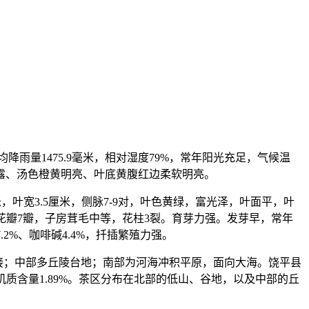
降雨量1475.9毫米，相对湿度79%，常年阳光充足，气候温
露、汤色橙黄明亮、叶底黄腹红边柔软明亮。
叶宽3.5厘米，侧脉7-9对，叶色黄绿，富光泽，叶面平，叶
米，花瓣7瓣，子房茸毛中等，花柱3裂。育芽力强。发芽早，常年
2%、咖啡碱4.4%，扦插繁殖力强。
相接；中部多丘陵台地；南部为河海冲积平原，面向大海。饶平县
机质含量1.89%。茶区分布在北部的低山、谷地，以及中部的丘