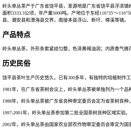
岭头单丛茶产于广东省饶平县，发源地是广东省饶平县浮滨镇
面积3333.3公顷，年产量5000吨。产地位于东经116°35′～1
县、潮安县和澄海县交界，南接本县浮山、新圩、樟溪等镇。
产品特点
岭头单丛茶，外形条索紧结匀整，色泽黄褐油润；内质香气微
历史民俗
饶平县茶叶生产历史悠久，已有300多年，有独特的培植制作
1981年，在广东省茶树会议上，岭头单丛茶被单独列为一个品
1988年，岭头单丛茶被广东省良种审定委员会定为省茶树良种
1997-2001年，岭头单丛茶参加第二批全国茶树良种区域实验。
2002年，岭头单丛茶由国家农业部农作物审定委员会审定为国