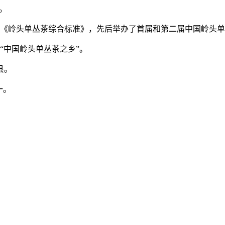
。
1-2002《岭头单丛茶综合标准》，先后举办了首届和第二届中国岭头
“中国岭头单丛茶之乡”。
县。
一。