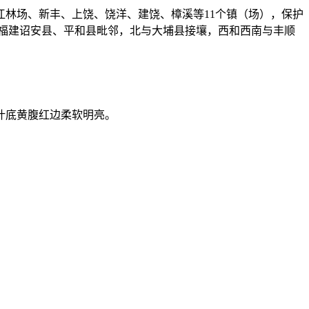
林场、新丰、上饶、饶洋、建饶、樟溪等11个镇（场），保护
6米，东和东北与福建诏安县、平和县毗邻，北与大埔县接壤，西和西南与丰顺
叶底黄腹红边柔软明亮。