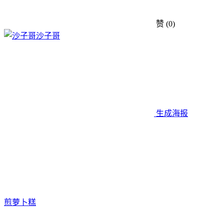
赞
(0)
沙子哥
生成海报
煎萝卜糕