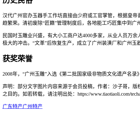
历史民俗
汉代广州官办玉器手工作坊直接由少府或工官掌管，根据皇帝
趋繁荣。清初废除“匠籍”管理制度后，各地能工巧匠集中到
民国时玉雕业兴盛，有大小工商户达4000多家，从业人员万余
极大的冲击。“文革”后恢复生产，成立了广州装潢厂和广州玉
获奖荣誉
2008年，“广州玉雕”入选《第二批国家级非物质文化遗产名录
声明：部分文字图片内容来源于会员投稿，作者：沙子哥，版
之目的。如若转载，请注明出处：https://www.tiaotiaoli.com/techan/
广东特产
广州特产