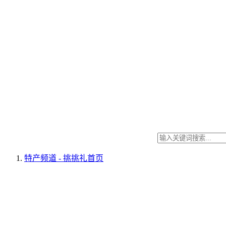
特产频道 - 挑挑礼
首页