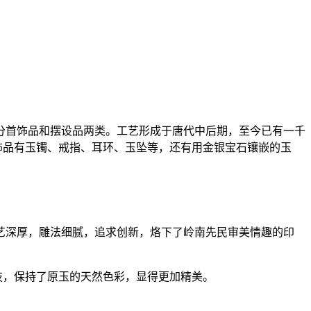
分首饰品和摆设品两类。工艺形成于唐代中后期，至今已有一千
饰品有玉镯、戒指、耳环、玉坠等，还有用金银宝石镶嵌的玉
艺深厚，雕法细腻，追求创新，烙下了岭南先民审美情趣的印
特技，保持了原玉的天然色彩，显得更加精美。