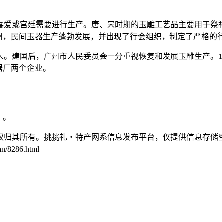
喜爱或宫廷需要进行生产。唐、宋时期的玉雕工艺品主要用于祭
广州，民间玉器生产蓬勃发展，并出现了行会组织，制定了严格的
人。建国后，广州市人民委员会十分重视恢复和发展玉雕生产。1
器厂两个企业。
》。
权归其所有。挑挑礼・特产网系信息发布平台，仅提供信息存储
8286.html