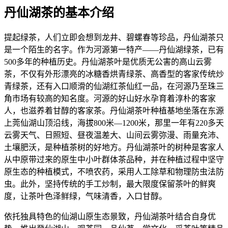
丹仙湖茶的基本介绍
提起绿茶，人们立即会想到龙井、碧螺春等珍品，丹仙湖茶只
是一个陌生的名字。作为河源第一特产——丹仙湖绿茶，已有
500多年的种植历史。丹仙湖茶叶是优质无公害的高山云雾
茶，不仅有外形漂亮的冰糖香烘青绿茶、高香型的客家传统炒
青绿茶，还有入口顺滑的仙湖红茶仙红一品，在河源乃至珠三
角市场有较高的知名度。河源的好山好水孕育着淳朴的客家
人，也滋养着甘醇的客家茶。丹仙湖茶叶种植基地坐落在东源
上莞仙湖山顶沿线，海拔800米—1200米，那里一年有220多天
云雾天气、日照短、昼夜温差大、山间云雾弥漫、雨量充沛、
土壤肥沃，是种植茶树的好地方。丹仙湖茶叶的树种是客家人
从中原带过来的原生中小叶群体茶品种，并在种植过程中坚守
原生态的种植模式，不喷农药，采用人工除草和物理防虫法防
虫。此外，坚持传统的手工炒制，最大限度保留茶叶的鲜爽
度，让茶叶色泽鲜绿，气味清香，入口甘醇。
依托独具特色的仙湖山原生态景致，丹仙湖茶叶结合自身优