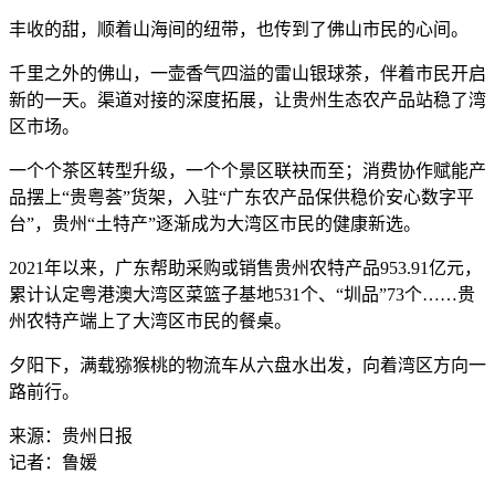
丰收的甜，顺着山海间的纽带，也传到了佛山市民的心间。
千里之外的佛山，一壶香气四溢的雷山银球茶，伴着市民开启
新的一天。渠道对接的深度拓展，让贵州生态农产品站稳了湾
区市场。
一个个茶区转型升级，一个个景区联袂而至；消费协作赋能产
品摆上“贵粤荟”货架，入驻“广东农产品保供稳价安心数字平
台”，贵州“土特产”逐渐成为大湾区市民的健康新选。
2021年以来，广东帮助采购或销售贵州农特产品953.91亿元，
累计认定粤港澳大湾区菜篮子基地531个、“圳品”73个……贵
州农特产端上了大湾区市民的餐桌。
夕阳下，满载猕猴桃的物流车从六盘水出发，向着湾区方向一
路前行。
来源：贵州日报
记者：鲁媛