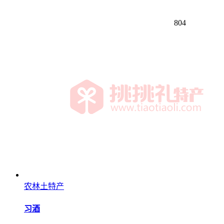
804
农林土特产
习酒