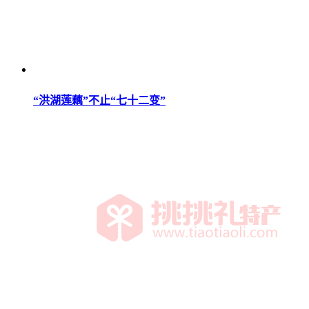
“洪湖莲藕”不止“七十二变”