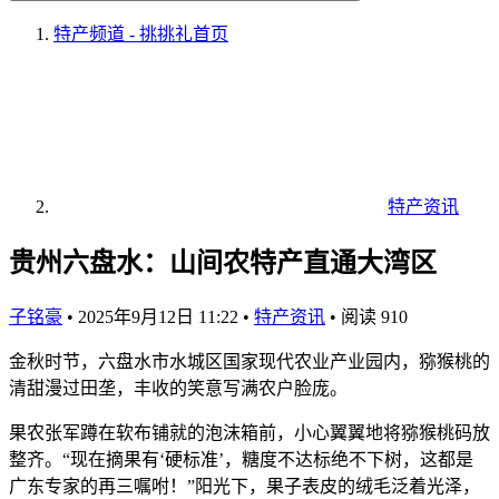
特产频道 - 挑挑礼
首页
特产资讯
贵州六盘水：山间农特产直通大湾区
子铭豪
•
2025年9月12日 11:22
•
特产资讯
•
阅读 910
金秋时节，六盘水市水城区国家现代农业产业园内，猕猴桃的
清甜漫过田垄，丰收的笑意写满农户脸庞。
果农张军蹲在软布铺就的泡沫箱前，小心翼翼地将猕猴桃码放
整齐。“现在摘果有‘硬标准’，糖度不达标绝不下树，这都是
广东专家的再三嘱咐！”阳光下，果子表皮的绒毛泛着光泽，