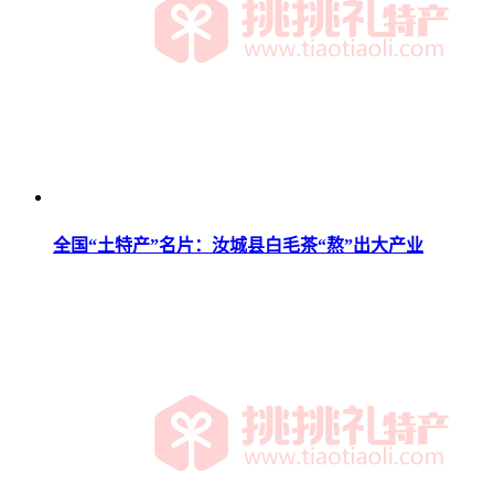
全国“土特产”名片：汝城县白毛茶“熬”出大产业