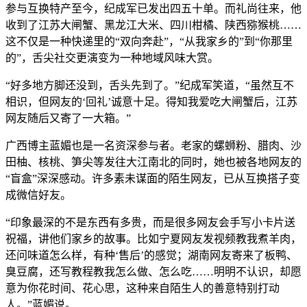
参与互换特产至今，纪成军已发出四五十单。而礼尚往来，他
收到了江苏大闸蟹、黑龙江大米、四川柑橘、陕西猕猴桃……
这不仅是一种快递里的“双向奔赴”，“从我家乡的”到“你那里
的”，舌尖社交更演变为一种地域风味大赏。
“好多地方脚还没到，舌头先到了。”纪成军笑道，“虽然互不
相识，但网友的‘回礼’诚意十足。得知我爱吃大闸蟹后，江苏
网友随后又寄了一大箱。”
广西博主蓝媚也是一名资深参与者。老家的螺蛳粉、腊肉、沙
田柚、核桃、笋尖等发往大江南北的同时，她也被各地网友的
“盲盒”深深感动。许多素未谋面的陌生网友，已从互换搭子变
成微信好友。
“印象最深的不是东西有多贵，而是很多网友会手写小卡片送
祝福，讲他们家乡的故事。比如宁夏网友发视频教我煮羊肉，
还问味道怎么样，有种‘售后’的感觉；湖南网友寄来了板鸭、
臭豆腐，还写教程教我怎么做、怎么吃……明明不认识，却愿
意为你花时间、花心思，这种来自陌生人的善意特别打动
人。”蓝媚说。