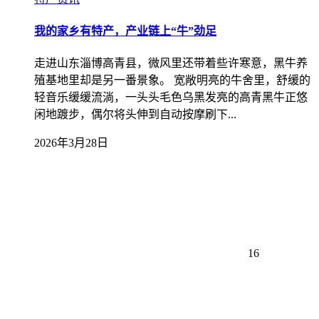
我的家乡有特产，产业链上“牛”劲足
走进山东淄博高青县，微风里还带着些许寒意，黑牛养
殖基地里却是另一番景象。 宽敞明亮的牛舍里，舒缓的
轻音乐缓缓流淌，一头头毛色乌黑发亮的高青黑牛正悠
闲地踱步，偶尔将头伸到自动按摩刷下...
2026年3月28日
16