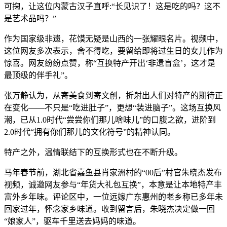
可掬，让这位内蒙古汉子直呼:“长见识了！这是吃的吗？这不
是艺术品吗？”
作为国家级非遗，花馍无疑是山西的一张耀眼名片。视频中，
这位网友多次表示，舍不得吃，要留给即将过生日的女儿作为
惊喜。网友纷纷点赞，称“互换特产开出‘非遗盲盒’，这才是
最顶级的伴手礼”。
张万静认为，从寄美食到寄文创，折射出人们对特产的期待正
在变化——不只是“吃进肚子”，更想“装进脑子”。这场互换风
潮，已从1.0时代“尝尝你们那儿啥味儿”的口腹之欲，进阶到
2.0时代“拥有你们那儿的文化符号”的精神认同。
特产之外，温情联结下的互换形式也在不断升级。
马年春节前，湖北省嘉鱼县肖家洲村的“00后”村官朱晓杰发布
视频，诚邀网友参与“年货大礼包互换”，本意是让本地特产丰
富外乡年味。评论区中，一位远嫁广东惠州的老乡称已多年未
回家过年，怀念家乡味道。收到留言后，朱晓杰决定做一回
“娘家人”，驱车千里送去妈妈的味道。