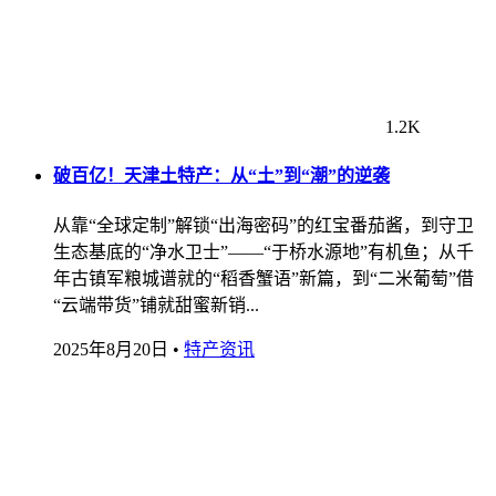
1.2K
破百亿！天津土特产：从“土”到“潮”的逆袭
从靠“全球定制”解锁“出海密码”的红宝番茄酱，到守卫
生态基底的“净水卫士”——“于桥水源地”有机鱼；从千
年古镇军粮城谱就的“稻香蟹语”新篇，到“二米葡萄”借
“云端带货”铺就甜蜜新销...
2025年8月20日
•
特产资讯