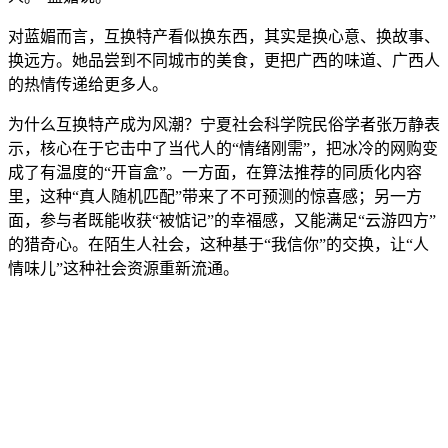
对蓝媚而言，互换特产看似换东西，其实是换心意、换故事、
换远方。她品尝到不同城市的美食，更把广西的味道、广西人
的热情传递给更多人。
为什么互换特产成为风潮？宁夏社会科学院民俗学者张万静表
示，核心在于它击中了当代人的“情绪刚需”，把冰冷的网购变
成了有温度的“开盲盒”。一方面，在算法推荐的同质化内容
里，这种“真人随机匹配”带来了不可预测的惊喜感；另一方
面，参与者既能收获“被惦记”的幸福感，又能满足“云游四方”
的猎奇心。在陌生人社会，这种基于“我信你”的交换，让“人
情味儿”这种社会资源重新流通。