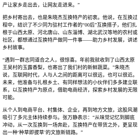
产让家乡走出去，让网友走进来。”
把乡村寄出去，也是朱晓杰互换特产的初衷。他说，在互换过
程中，结识了不少同为驻村工作者的“00后”互换搭子，他们扎
根于山西太原、河北唐山、山东淄博、湖北武汉等地的农村或
社区，都想通过互换特产做同一件事——助力乡村发展，讲述
乡村故事。
“遇到一群志同道合之人，很惊喜。年前我就收到了山西太原
王吴村的玉露香梨，也寄出了我们村的新鲜蔬菜。”朱晓杰
说，互联网时代，人与人之间的距离可以很远，也可以很近。
未来，他准备与扎根乡土、有同样想法的小伙伴们多多建立联
系，以互换特产为原点，借助电商经济，探索乡村发展的无限
可能。
从个人到电商平台、村集体、企业，再到地方文旅，这股风潮
吸引了多元主体持续参与。张万静表示：“从味觉记忆到脚底
冲动，从一次互换到一场奔赴，互换特产在带货之外，更呈现
出一种‘种草即拔草’的文旅新链路。”