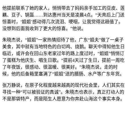
他提前联系了她的家人，悄悄带去了妈妈亲手加工的豆皮、莲
藕、豆子、锅盔……到达惠州当天是凌晨4点。“天亮后上门送
惊喜时，‘姐姐’感动得几次流泪、哽咽，让我觉得这趟值了。
没想到后面我收到了更大的惊喜。”他说。
朱晓杰说，“姐姐”一家热情招待了他，广东“姐夫”做了一桌子
美食，其中就有当地特色的白切鸡、烧鹅。聊天中得知他生日
临近，或许会在回山东老家过年的路上度过时，“姐姐”悄悄订
了蛋糕为他庆生、唱生日歌。“提前4天过了生日，提前一周吃
了年夜饭，很感动、很温暖、很美好。”朱晓杰说，走的时
候，他的后备箱里塞满了“姐姐”送的腊肠、水产等广东年货。
张万静说，在原子化程度越来越高的现代社会里，人们其实在
寻找一种“可以被验证的真诚”。朱晓杰也表示，真正打动人的
不是那袋特产，而是陌生人愿意为你奔赴山海这个事实本身。