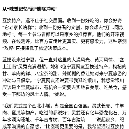
从“味觉记忆”到“脚底冲动”
互换特产，远不止于社交层面。收到一份好吃的，你会好奇
“它老家长啥样”；收到一份好看的文创，你会想去“打卡同款
地标”。每一个参与者都可以是家乡的推荐官。他们的开箱视
频、在线测评，比官方宣传片更真实、更有感染力，这种亲测
“攻略”直接降低了旅游决策成本。
蓝媚没来过宁夏，但一直对这里的大漠风光、黄河风情、“塞
上江南”灵秀充满遐想。她和3位宁夏网友互换过特产，枸杞的
甘、羊肉的鲜、八宝茶的甜、辣糊糊的香让她对来宁夏旅游的
冲动与日俱增。“宁夏网友还说要带我逛吃银川，我感觉银川
应该是个宝藏城市，有机会一定要去实地看美景、吃美食，感
受一下那边的风土人情。”她说。
“我们灵武是个西北小城，却是全国百强县。灵武长枣、牛羊
肉、蜜瓜等物产，吃过的都说好；灵武还有亿年恐龙化石、万
年水洞沟遗址、千年古枣树、百年古建筑……”说起家乡，纪
成军满满的自豪感，“比涨粉更重要的是，我希望通过互换特