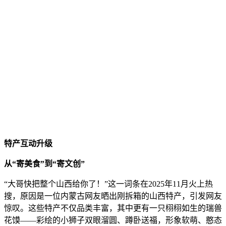
特产互动升级
从“寄美食”到“寄文创”
“大哥快把整个山西给你了！”这一词条在2025年11月火上热
搜，原因是一位内蒙古网友晒出刚拆箱的山西特产，引发网友
惊叹。这些特产不仅品类丰富，其中更有一只栩栩如生的瑞兽
花馍——彩绘的小狮子双眼溜圆、蹲卧送福，形象软萌、憨态