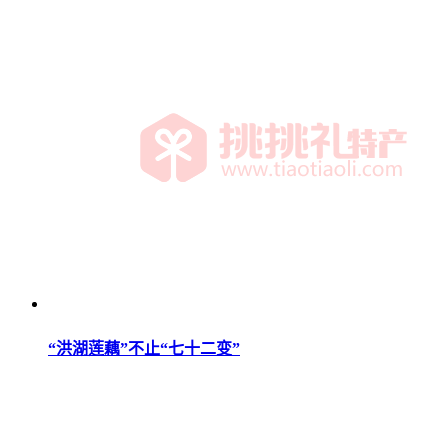
“洪湖莲藕”不止“七十二变”