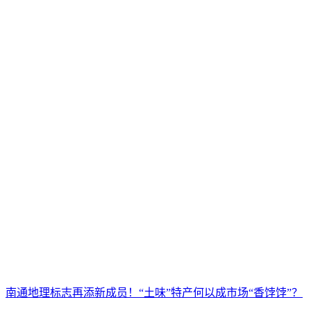
南通地理标志再添新成员！“土味”特产何以成市场“香饽饽”？