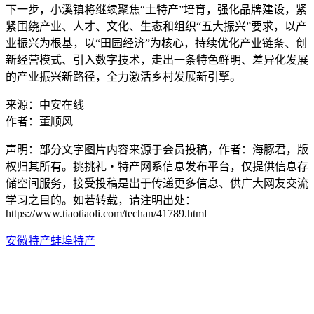
下一步，小溪镇将继续聚焦“土特产”培育，强化品牌建设，紧
紧围绕产业、人才、文化、生态和组织“五大振兴”要求，以产
业振兴为根基，以“田园经济”为核心，持续优化产业链条、创
新经营模式、引入数字技术，走出一条特色鲜明、差异化发展
的产业振兴新路径，全力激活乡村发展新引擎。
来源：中安在线
作者：董顺风
声明：部分文字图片内容来源于会员投稿，作者：海豚君，版
权归其所有。挑挑礼・特产网系信息发布平台，仅提供信息存
储空间服务，接受投稿是出于传递更多信息、供广大网友交流
学习之目的。如若转载，请注明出处：
https://www.tiaotiaoli.com/techan/41789.html
安徽特产
蚌埠特产