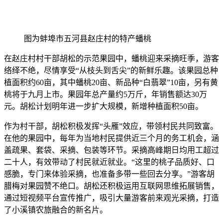
图为蚌埠市五河县赵庄村的特产蟠桃
在赵庄村村干部胡松的示范果园中，蟠桃迎来采摘旺季，游客
络绎不绝，尽情享受“从枝头到舌尖”的新鲜乐趣。该果园总种
植面积约60亩，其中蟠桃20亩、新品种“白翡翠”10亩，另有黄
桃将于九月上市。果园年总产量约5万斤，年销售额达30万
元。胡松计划明年进一步扩大规模，新增种植面积50亩。
作为村干部，胡松积极发挥“头雁”效应，带领村民共同致富。
在他的果园中，每年为当地村民提供近三个月的务工机会，涵
盖疏果、套袋、采摘、包装等环节。采摘高峰期日均用工超过
二十人，有效带动了村民就近就业。“这里的桃子品质好、口
感脆，专门来体验采摘，也准备多带一些回去分享。”游客胡
腊梅对果园赞不绝口。胡松还积极运用互联网思维拓展销售，
通过短视频平台宣传推广，吸引大量游客前来观光采摘，打造
了小溪镇农旅融合的新名片。