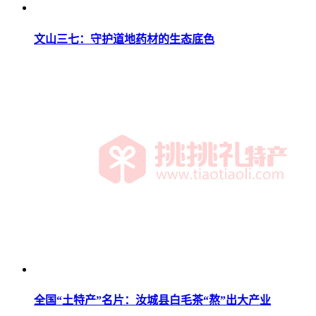
文山三七：守护道地药材的生态底色
全国“土特产”名片：汝城县白毛茶“熬”出大产业