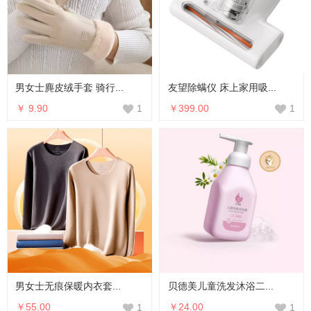
男女士麂皮绒手套 骑行...
友望除螨仪 床上家用吸...
￥ 9.90
￥399.00
1
1
男女士无痕保暖内衣套...
贝德美儿童洗发沐浴二...
￥55.00
￥24.00
1
1