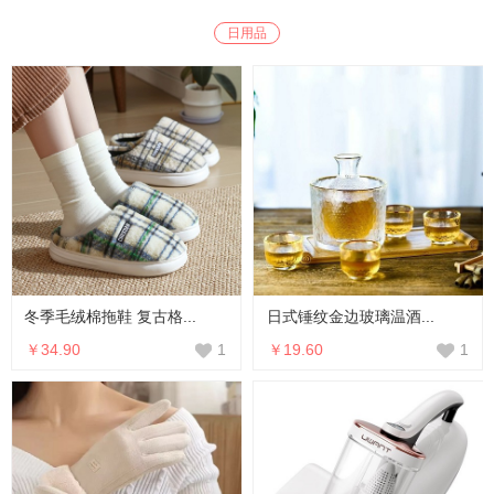
日用品
冬季毛绒棉拖鞋 复古格...
日式锤纹金边玻璃温酒...
￥34.90
￥19.60
1
1