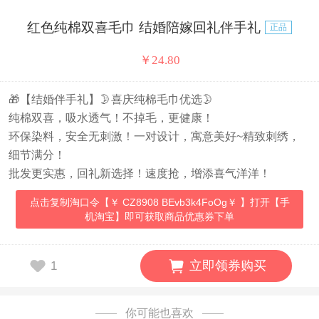
红色纯棉双喜毛巾 结婚陪嫁回礼伴手礼
正品
￥
24.80
🎁【结婚伴手礼】🌛喜庆纯棉毛巾优选🌛
纯棉双喜，吸水透气！不掉毛，更健康！
环保染料，安全无刺激！一对设计，寓意美好~精致刺绣，
细节满分！
批发更实惠，回礼新选择！速度抢，增添喜气洋洋！
点击复制淘口令【￥ CZ8908 BEvb3k4FoOg￥ 】打开【手
机淘宝】即可获取商品优惠券下单
立即领券购买
1
你可能也喜欢