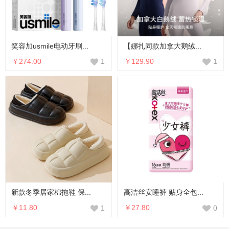
笑容加usmile电动牙刷...
【娜扎同款加拿大鹅绒...
￥274.00
￥129.90
1
1
新款冬季居家棉拖鞋 保...
高洁丝安睡裤 贴身全包...
￥11.80
￥27.80
1
0