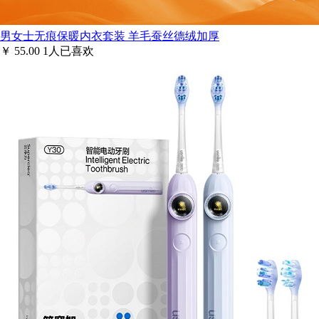
男女士无痕保暖内衣套装 羊毛蚕丝德绒加厚
￥
55.00
1
人已喜欢