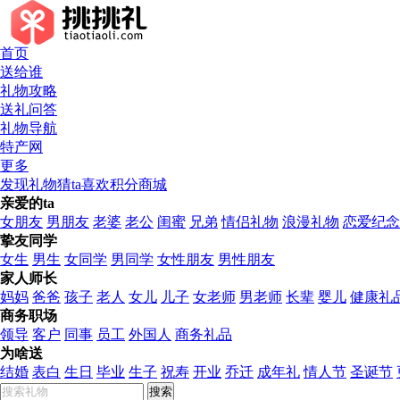
首页
送给谁
挑挑礼
礼物攻略
送礼问答
礼物导航
特产网
更多
发现礼物
猜ta喜欢
积分商城
亲爱的ta
女朋友
男朋友
老婆
老公
闺蜜
兄弟
情侣礼物
浪漫礼物
恋爱纪念
挚友同学
女生
男生
女同学
男同学
女性朋友
男性朋友
家人师长
妈妈
爸爸
孩子
老人
女儿
儿子
女老师
男老师
长辈
婴儿
健康礼
商务职场
领导
客户
同事
员工
外国人
商务礼品
为啥送
结婚
表白
生日
毕业
生子
祝寿
开业
乔迁
成年礼
情人节
圣诞节