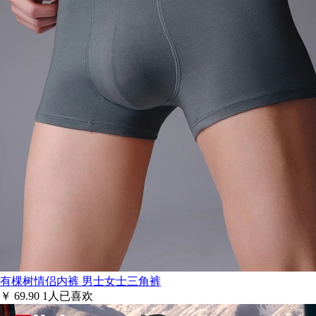
有棵树情侣内裤 男士女士三角裤
￥
69.90
1
人已喜欢