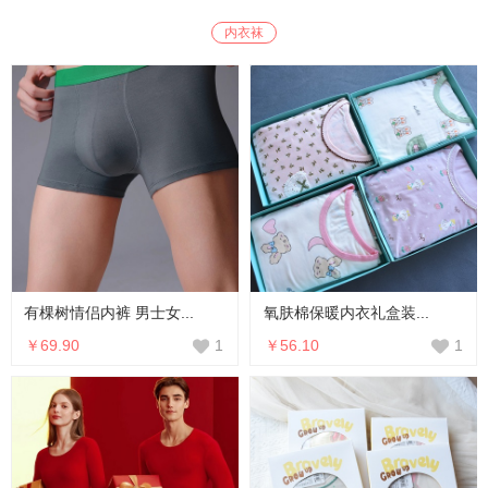
内衣袜
有棵树情侣内裤 男士女...
氧肤棉保暖内衣礼盒装...
￥69.90
￥56.10
1
1