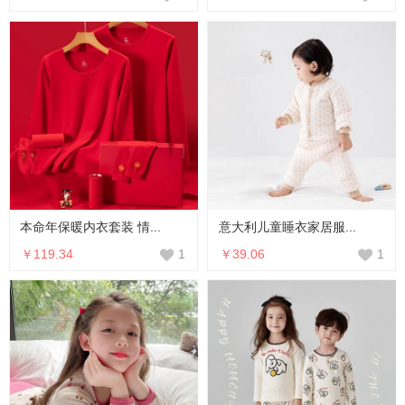
本命年保暖内衣套装 情...
意大利儿童睡衣家居服...
￥119.34
￥39.06
1
1