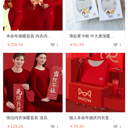
本命年保暖套装 内衣内...
薄款莱卡棉 中大童保暖...
￥239.34
￥61.44
1
1
情侣内衣保暖套装 顶瓜...
猫人本命年婚庆内衣套...
￥129.34
￥79.34
1
1