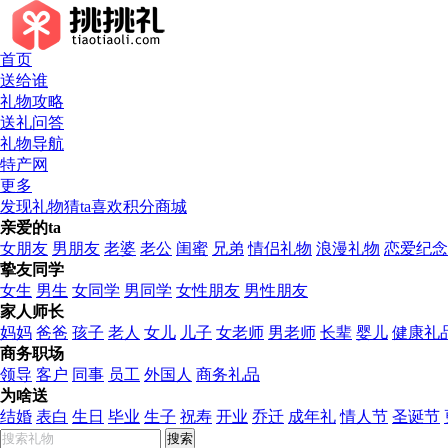
首页
送给谁
挑挑礼
礼物攻略
送礼问答
礼物导航
特产网
更多
发现礼物
猜ta喜欢
积分商城
亲爱的ta
女朋友
男朋友
老婆
老公
闺蜜
兄弟
情侣礼物
浪漫礼物
恋爱纪念
挚友同学
女生
男生
女同学
男同学
女性朋友
男性朋友
家人师长
妈妈
爸爸
孩子
老人
女儿
儿子
女老师
男老师
长辈
婴儿
健康礼
商务职场
领导
客户
同事
员工
外国人
商务礼品
为啥送
结婚
表白
生日
毕业
生子
祝寿
开业
乔迁
成年礼
情人节
圣诞节