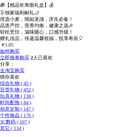
🎁【精品长寿面礼盒】💰
🌛独家福利献礼🌙
优选小麦，细如龙须，庆生必备！
品质严控，营养均衡，健康之选🎉
轻松烹饪，滋味随心，口感升级！
赠礼佳品，传递温馨祝福，悦享寿辰🎈
￥
1.05
如何购买
立即领券购买
2
人已喜欢
分享：
去淘宝购买
猜你喜欢
综合礼物 ( 45 )
百货礼物 ( 452 )
玩具礼物 ( 138 )
时尚配饰 ( 84 )
创意定制 ( 147 )
个性饰品 ( 176 )
3C数码 ( 107 )
其它 ( 134 )