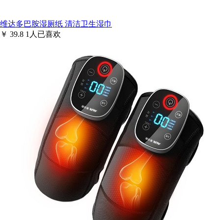
维达多巴胺湿厕纸 清洁卫生湿巾
￥
39.8
1
人已喜欢