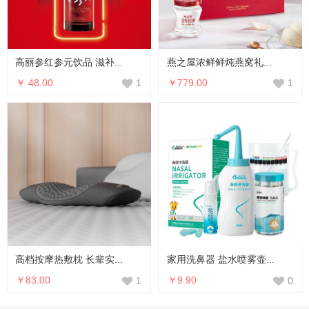
高丽参红参元饮品 滋补...
燕之屋浓鲜鲜炖燕窝礼...
￥ 48.00
￥779.00
1
1
高档按摩热敷枕 长辈实...
家用洗鼻器 盐水喷雾壶...
￥83.00
￥9.90
1
0