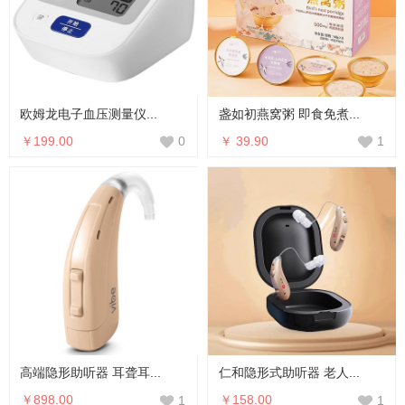
欧姆龙电子血压测量仪...
盏如初燕窝粥 即食免煮...
￥199.00
￥ 39.90
0
1
高端隐形助听器 耳聋耳...
仁和隐形式助听器 老人...
￥898.00
￥158.00
1
1