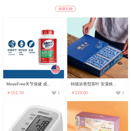
健康礼物
MoveFree关节保健 成...
特级浓香型茶叶 安溪铁...
￥151.78
￥229.00
1
1