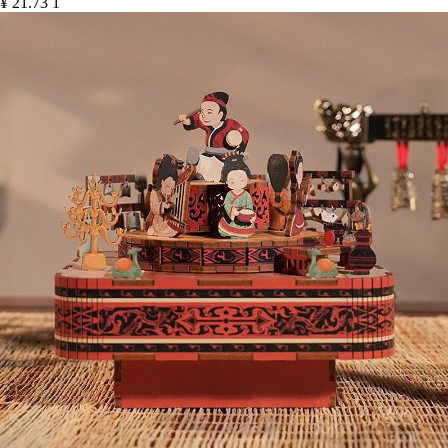
¥
21.73
1