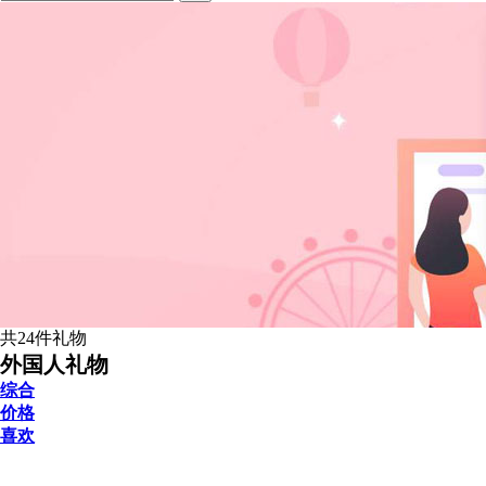
共
24
件礼物
外国人礼物
综合
价格
喜欢