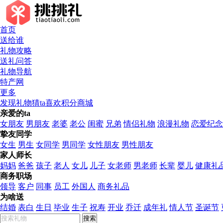
首页
送给谁
挑挑礼
礼物攻略
送礼问答
礼物导航
特产网
更多
发现礼物
猜ta喜欢
积分商城
亲爱的ta
女朋友
男朋友
老婆
老公
闺蜜
兄弟
情侣礼物
浪漫礼物
恋爱纪念
挚友同学
女生
男生
女同学
男同学
女性朋友
男性朋友
家人师长
妈妈
爸爸
孩子
老人
女儿
儿子
女老师
男老师
长辈
婴儿
健康礼
商务职场
领导
客户
同事
员工
外国人
商务礼品
为啥送
结婚
表白
生日
毕业
生子
祝寿
开业
乔迁
成年礼
情人节
圣诞节