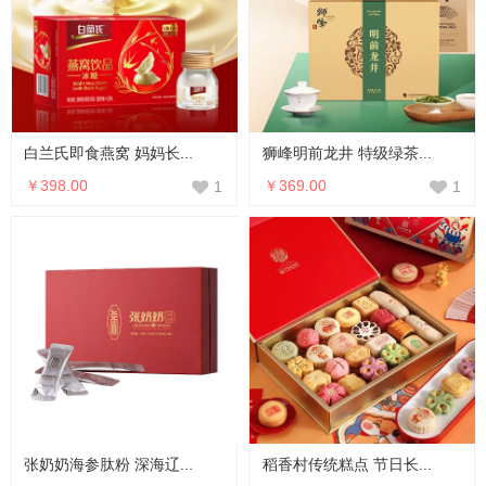
白兰氏即食燕窝 妈妈长...
狮峰明前龙井 特级绿茶...
￥398.00
￥369.00
1
1
张奶奶海参肽粉 深海辽...
稻香村传统糕点 节日长...