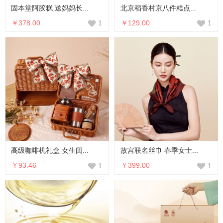
固本堂阿胶糕 送妈妈长...
北京稻香村京八件糕点...
￥378.00
￥129.00
1
1
高级咖啡机礼盒 女生闺...
故宫联名丝巾 春季女士...
￥93.46
￥399.00
1
1