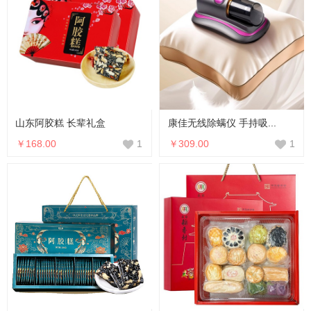
山东阿胶糕 长辈礼盒
康佳无线除螨仪 手持吸...
￥168.00
￥309.00
1
1