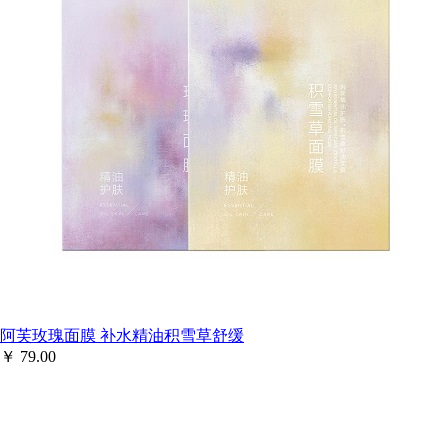
阿芙玫瑰面膜 补水精油积雪草舒缓
￥
79.00