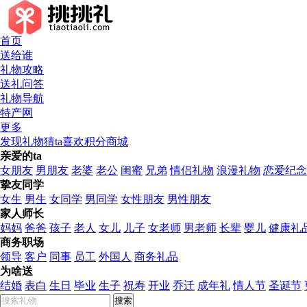
首页
送给谁
挑挑礼
礼物攻略
送礼问答
礼物导航
特产网
更多
发现礼物
猜ta喜欢
积分商城
亲爱的ta
女朋友
男朋友
老婆
老公
闺蜜
兄弟
情侣礼物
浪漫礼物
恋爱纪念
挚友同学
女生
男生
女同学
男同学
女性朋友
男性朋友
家人师长
妈妈
爸爸
孩子
老人
女儿
儿子
女老师
男老师
长辈
婴儿
健康礼
商务职场
领导
客户
同事
员工
外国人
商务礼品
为啥送
结婚
表白
生日
毕业
生子
祝寿
开业
乔迁
成年礼
情人节
圣诞节