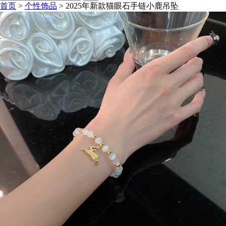
首页
>
个性饰品
>
2025年新款猫眼石手链小鹿吊坠