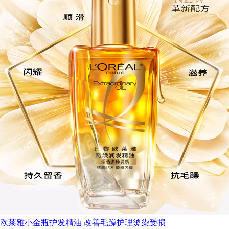
欧莱雅小金瓶护发精油 改善毛躁护理烫染受损