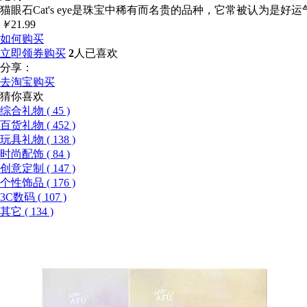
猫眼石Cat's eye是珠宝中稀有而名贵的品种，它常被认为
￥
21.99
如何购买
立即领券购买
2
人已喜欢
分享：
去淘宝购买
猜你喜欢
综合礼物 ( 45 )
百货礼物 ( 452 )
玩具礼物 ( 138 )
时尚配饰 ( 84 )
创意定制 ( 147 )
个性饰品 ( 176 )
3C数码 ( 107 )
其它 ( 134 )