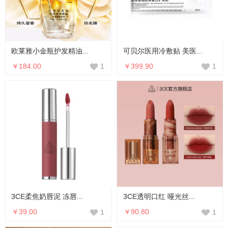
欧莱雅小金瓶护发精油...
可贝尔医用冷敷贴 美医...
￥184.00
￥399.90
1
1
3CE柔焦奶唇泥 冻唇...
3CE透明口红 哑光丝...
￥39.00
￥90.80
1
1