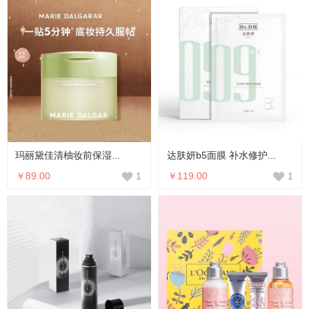
玛丽黛佳清柚妆前保湿...
达肤妍b5面膜 补水修护...
￥89.00
￥119.00
1
1