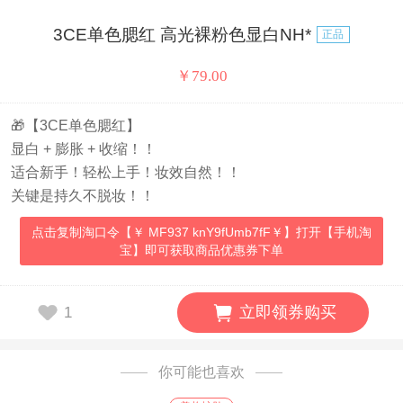
3CE单色腮红 高光裸粉色显白NH*
正品
￥
79.00
🎁【3CE单色腮红】
显白 + 膨胀 + 收缩！！
适合新手！轻松上手！妆效自然！！
关键是持久不脱妆！！
点击复制淘口令【￥ MF937 knY9fUmb7fF￥】打开【手机淘
宝】即可获取商品优惠券下单
立即领券购买
1
你可能也喜欢