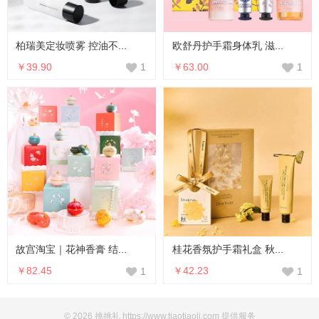
柏瑞美定妆喷雾 控油不...
欧舒丹护手霜身体乳 滋...
￥39.90
￥63.00
1
1
故宫淘宝｜花神香膏 结...
桂花香氛护手霜礼盒 秋...
￥82.45
￥42.23
1
1
© 2026 挑挑礼 https://www.tiaotiaoli.com 提供服务