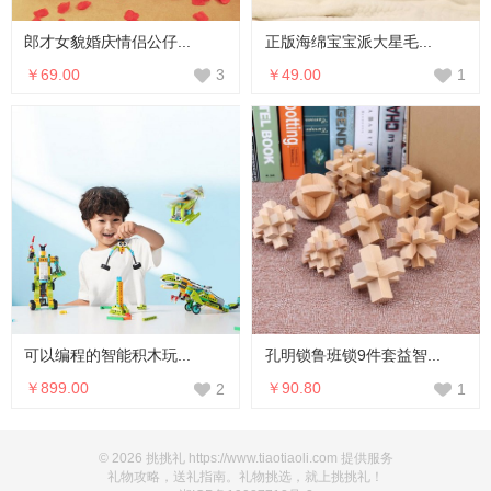
郎才女貌婚庆情侣公仔...
正版海绵宝宝派大星毛...
￥69.00
￥49.00
3
1
可以编程的智能积木玩...
孔明锁鲁班锁9件套益智...
￥899.00
￥90.80
2
1
© 2026 挑挑礼 https://www.tiaotiaoli.com 提供服务
礼物攻略，送礼指南。礼物挑选，就上挑挑礼！