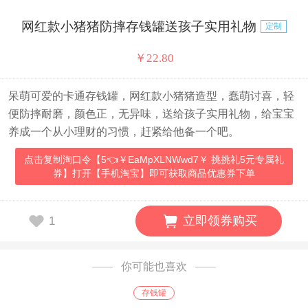
网红款小猪猪防摔存钱罐送孩子实用礼物
定制
￥
22.80
呆萌可爱的卡通存钱罐，网红款小猪猪造型，蠢萌讨喜，轻
便防摔耐磨，颜色正，无异味，送给孩子实用礼物，给宝宝
养成一个从小理财的习惯，赶紧给他备一个吧。
点击复制淘口令【5👈￥EaMpXLNWwd7￥ 挑挑礼5元专属礼
券】打开【手机淘宝】即可获取商品优惠券下单
立即领券购买
1
你可能也喜欢
存钱罐