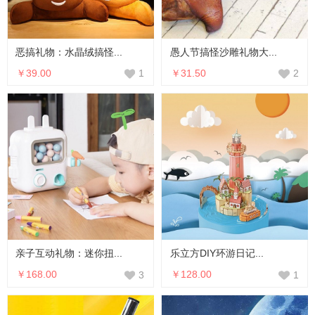
恶搞礼物：水晶绒搞怪...
愚人节搞怪沙雕礼物大...
￥39.00
￥31.50
1
2
亲子互动礼物：迷你扭...
乐立方DIY环游日记...
￥168.00
￥128.00
3
1