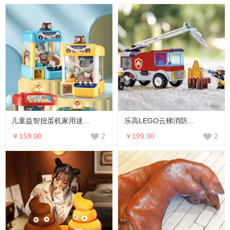
儿童益智扭蛋机家用迷...
乐高LEGO云梯消防...
￥159.00
￥199.90
2
2