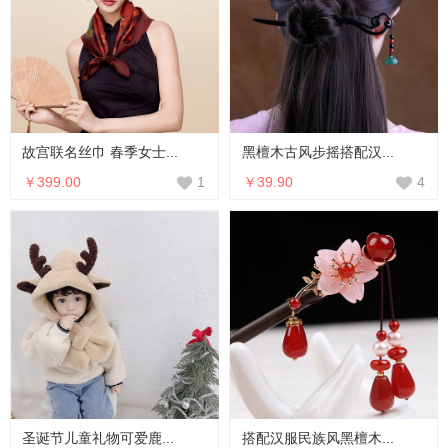
故宫联名丝巾 春季女士...
黑檀木古风步摇搭配汉...
￥399.00
￥39.90
1
4
圣诞节儿童礼物可爱鹿...
搭配汉服民族风黑檀木...