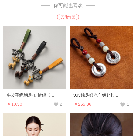
你可能也喜欢
其他饰品
牛皮手绳钥匙扣 情侣书...
999纯足银汽车钥匙扣 ...
￥19.90
￥255.36
2
1