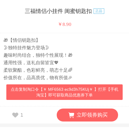
三福情侣小挂件 闺蜜钥匙扣
正品
￥
8.90
🎁【情侣钥匙扣】
🌛独特挂件魅力登场🌛
趣味时尚结合，独特个性展现！🎁
通用性强，送礼自留皆宜💖
柔软聚酯，色彩鲜亮，萌态十足🌈
价值所在，品高质优，物有所值🎉
点击复制淘口令【￥ MF6563 ec9d3h75KUj￥ 】打开【手机
淘宝】即可获取商品优惠券下单
立即领券购买
1