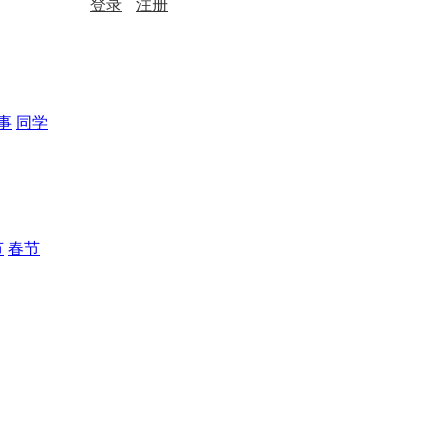
登录
注册
事
同学
节
春节