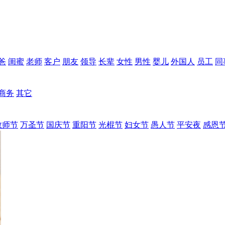
爸
闺蜜
老师
客户
朋友
领导
长辈
女性
男性
婴儿
外国人
员工
同
商务
其它
教师节
万圣节
国庆节
重阳节
光棍节
妇女节
愚人节
平安夜
感恩