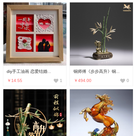
diy手工油画 恋爱结婚...
铜师傅《步步高升》铜...
￥14.55
￥494.00
1
0