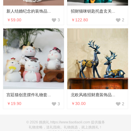
新人结婚纪念的装饰品...
招财猫咪钥匙托盘玄关...
￥59.00
￥122.80
3
2
宫廷猫创意摆件礼物套...
北欧风格招财鹿装饰品...
￥19.90
￥30.00
3
2
© 2026 挑挑礼 https://www.tiaotiaoli.com 提供服务
礼物攻略，送礼指南。礼物挑选，就上挑挑礼！