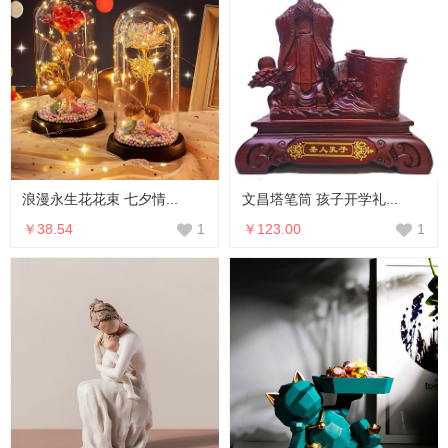
浪漫永生花花束 七夕情...
文昌塔笔筒 孩子开学礼...
￥38.54
￥123.00
1
1