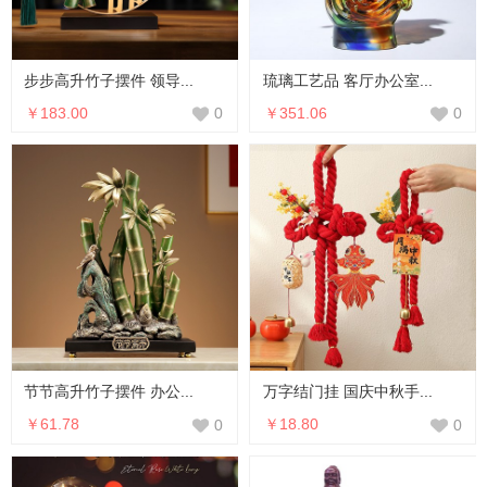
步步高升竹子摆件 领导...
琉璃工艺品 客厅办公室...
￥183.00
￥351.06
0
0
节节高升竹子摆件 办公...
万字结门挂 国庆中秋手...
￥61.78
￥18.80
0
0