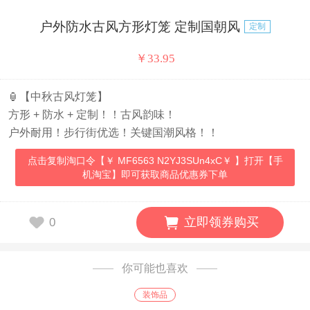
户外防水古风方形灯笼 定制国朝风
定制
￥
33.95
🏮【中秋古风灯笼】
方形 + 防水 + 定制！！古风韵味！
户外耐用！步行街优选！关键国潮风格！！
点击复制淘口令【￥ MF6563 N2YJ3SUn4xC￥ 】打开【手
机淘宝】即可获取商品优惠券下单
立即领券购买
0
你可能也喜欢
装饰品