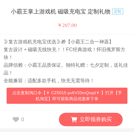
小霸王掌上游戏机 磁吸充电宝 定制礼物
定制
￥
207.00
🌛复古游戏机充电宝优选🌛🎁【小霸王二合一神器】
复古设计 + 磁吸无线快充！！FC经典游戏！怀旧俄罗斯方
块！
品牌信赖：小霸王品质保证。独特礼赠：七夕定制，送礼佳
品！
全能兼容：适配多款手机，快充无需等待！
点击复制淘口令【￥ CZ0015 pv6V33mQsqd￥ 】打开【手
机淘宝】即可获取商品优惠券下单
立即领券购买
0