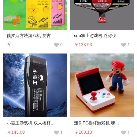
俄罗斯方块游戏机 复古...
sup掌上游戏机 迷你便...
￥
￥133.93
0
1
小霸王游戏机 双人摇杆...
迷你FC摇杆游戏机 魂...
￥143.00
￥108.13
1
1