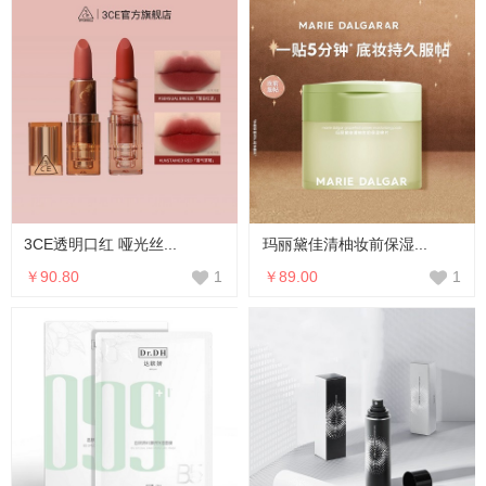
3CE透明口红 哑光丝...
玛丽黛佳清柚妆前保湿...
￥90.80
￥89.00
1
1