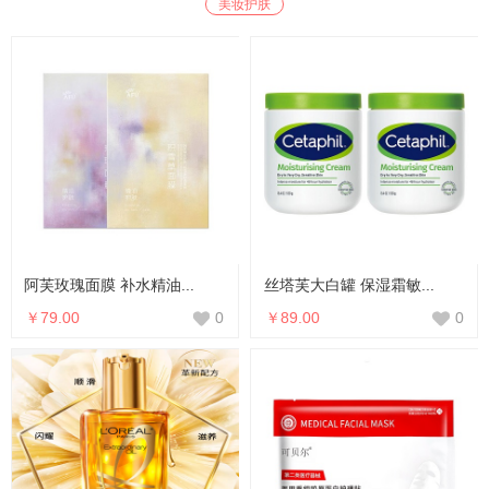
美妆护肤
阿芙玫瑰面膜 补水精油...
丝塔芙大白罐 保湿霜敏...
￥79.00
￥89.00
0
0