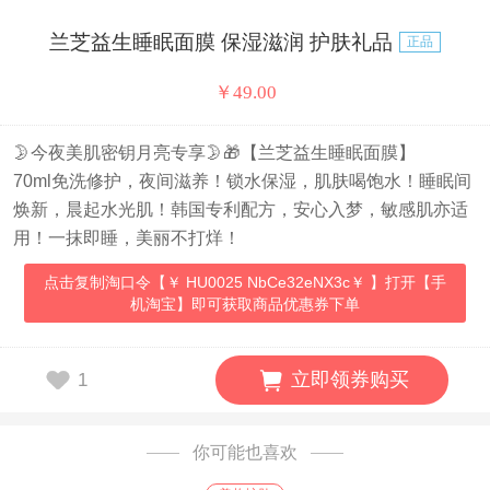
兰芝益生睡眠面膜 保湿滋润 护肤礼品
正品
￥
49.00
🌛今夜美肌密钥月亮专享🌛🎁【兰芝益生睡眠面膜】
70ml免洗修护，夜间滋养！锁水保湿，肌肤喝饱水！睡眠间
焕新，晨起水光肌！韩国专利配方，安心入梦，敏感肌亦适
用！一抹即睡，美丽不打烊！
点击复制淘口令【￥ HU0025 NbCe32eNX3c￥ 】打开【手
机淘宝】即可获取商品优惠券下单
立即领券购买
1
你可能也喜欢