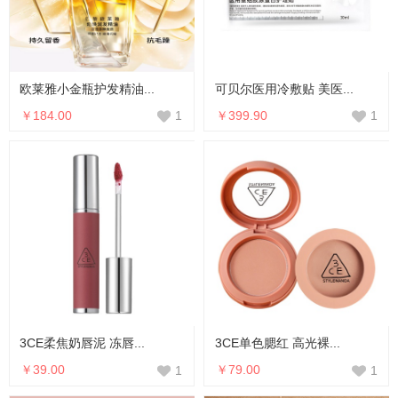
欧莱雅小金瓶护发精油...
可贝尔医用冷敷贴 美医...
￥184.00
￥399.90
1
1
3CE柔焦奶唇泥 冻唇...
3CE单色腮红 高光裸...
￥39.00
￥79.00
1
1