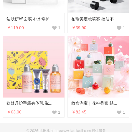
达肤妍b5面膜 补水修护...
柏瑞美定妆喷雾 控油不...
￥119.00
￥39.90
1
1
欧舒丹护手霜身体乳 滋...
故宫淘宝｜花神香膏 结...
￥63.00
￥82.45
1
1
© 2026 挑挑礼 https://www.tiaotiaoli.com 提供服务